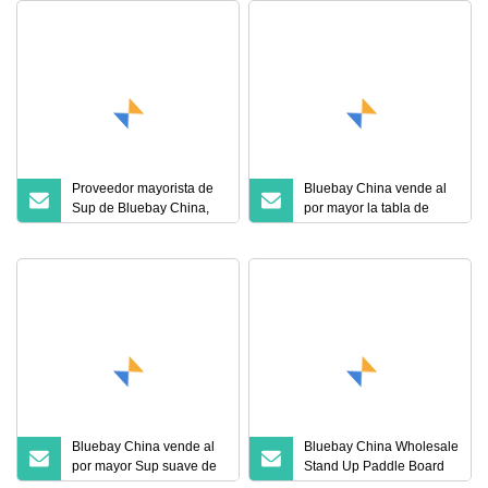
Proveedor mayorista de
Bluebay China vende al
Sup de Bluebay China,
por mayor la tabla de
tabla de remo con
remo suave con rodillo
almohadilla EVA
IXPE de 11 pies
Bluebay China vende al
Bluebay China Wholesale
por mayor Sup suave de
Stand Up Paddle Board
la tabla de surf de Paddle
Tabla de surf suave Sup