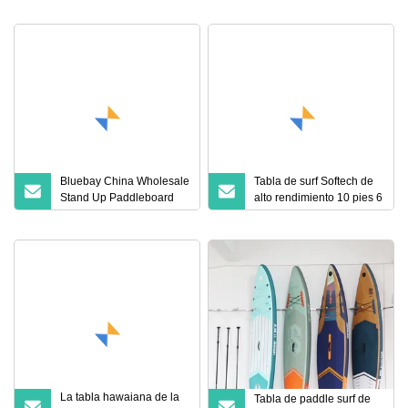
Surf de 10 pies 6
10FT 6
Bluebay China Wholesale
Tabla de surf Softech de
Stand Up Paddleboard
alto rendimiento 10 pies 6
10FT 6 Tabla de remo con
espuma Stand up Paddle
capota blanda
Board
La tabla hawaiana de la
Tabla de paddle surf de