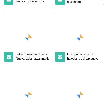
venta al por mayor de
alta calidad
Bluebay China se levanta
el Sup de Borads de la
paleta
Tabla hawaiana Flowlife
La espuma de la tabla
Nueva tabla hawaiana de
hawaiana del top suave
Wakeboard OEM Stand
de la venta al por mayor
up Paddle
de Bluebay China se
levanta la tabla de paddle