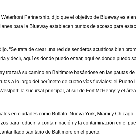
Waterfront Partnership, dijo que el objetivo de Blueway es alent
planes para la Blueway establecen puntos de acceso para estac
 dijo. “Se trata de crear una red de senderos acuáticos bien pr
a y decir, aquí es donde puedo entrar, aquí es donde puedo sali
eway trazará su camino en Baltimore basándose en las pautas d
utas a lo largo del perímetro de cuatro vías fluviales: el Puerto
Westport; la sucursal principal, al sur de Fort McHenry; y el ár
viales en ciudades como Buffalo, Nueva York, Miami y Chicago, 
os para reducir la contaminación y la contaminación en el pue
ntarillado sanitario de Baltimore en el puerto.