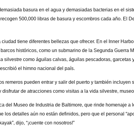
emasiada basura en el agua y demasiadas bacterias en el siste
a recogen 500,000 libras de basura y escombros cada año. El 
 ciudad tiene diferentes bellezas que ofrecer. En el Inner Harbor
y barcos históricos, como un submarino de la Segunda Guerra Mu
da silvestre como águilas calvas, águilas pescadoras, garcetas 
scribió el himno nacional del país.
los remeros pueden entrar y salir del puerto y también incluyen
sfrutar de atracciones como visitas a la vida silvestre, museo
 del Museo de Industria de Baltimore, que rinde homenaje a los
ue los detalles aún no están definidos, pero que el personal “
kayak”, dijo, “¡cuente con nosotros!”