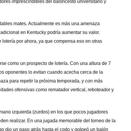
ores imprescindibles del baloncesto universitario y
rmidables mates. Actualmente es más una amenaza
 adicional en Kentucky podría aumentar su valor.
e lotería por ahora, ya que compensa eso en otras
se como un prospecto de lotería. Con una altura de 7
Los oponentes lo evitan cuando acecha cerca de la
naza para repetir la próxima temporada, y con más
idades ofensivas como rematador vertical, reboteador y
mano izquierda (zurdos) en los que pocos jugadores
ueden realizar. En una jugada memorable del torneo de la
go dio un paso atrás hasta el codo y golpeó un balón