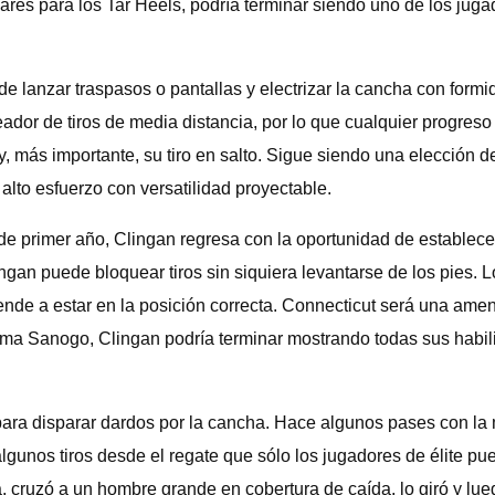
es para los Tar Heels, podría terminar siendo uno de los jugad
e lanzar traspasos o pantallas y electrizar la cancha con fo
dor de tiros de media distancia, por lo que cualquier progreso
, más importante, su tiro en salto. Sigue siendo una elección d
 alto esfuerzo con versatilidad proyectable.
 primer año, Clingan regresa con la oportunidad de establecer
gan puede bloquear tiros sin siquiera levantarse de los pies. 
ende a estar en la posición correcta. Connecticut será una ame
dama Sanogo, Clingan podría terminar mostrando todas sus habil
ara disparar dardos por la cancha. Hace algunos pases con la 
algunos tiros desde el regate que sólo los jugadores de élite p
, cruzó a un hombre grande en cobertura de caída, lo giró y lue