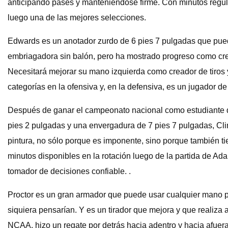
anticipando pases y manteniéndose firme. Con minutos regular
luego una de las mejores selecciones.
Edwards es un anotador zurdo de 6 pies 7 pulgadas que pued
embriagadora sin balón, pero ha mostrado progreso como crea
Necesitará mejorar su mano izquierda como creador de tiros y
categorías en la ofensiva y, en la defensiva, es un jugador de
Después de ganar el campeonato nacional como estudiante de
pies 2 pulgadas y una envergadura de 7 pies 7 pulgadas, Clin
pintura, no sólo porque es imponente, sino porque también ti
minutos disponibles en la rotación luego de la partida de A
tomador de decisiones confiable. .
Proctor es un gran armador que puede usar cualquier mano p
siquiera pensarían. Y es un tirador que mejora y que realiza 
NCAA, hizo un regate por detrás hacia adentro y hacia afuera