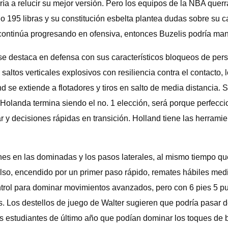
 a relucir su mejor versión. Pero los equipos de la NBA querrán
sólo 195 libras y su constitución esbelta plantea dudas sobre su
continúa progresando en ofensiva, entonces Buzelis podría mant
e destaca en defensa con sus característicos bloqueos de perse
altos verticales explosivos con resiliencia contra el contacto, 
 se extiende a flotadores y tiros en salto de media distancia. Su
Si Holanda termina siendo el no. 1 elección, será porque perfecci
 decisiones rápidas en transición. Holland tiene las herramienta
ones en las dominadas y los pasos laterales, al mismo tiempo q
lso, encendido por un primer paso rápido, remates hábiles med
ntrol para dominar movimientos avanzados, pero con 6 pies 5 pu
s. Los destellos de juego de Walter sugieren que podría pasar 
dos estudiantes de último año que podían dominar los toques d