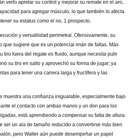
 verlo apretar su control y mejorar su remate en el aro,
 capacidad para agregar músculo, lo que también lo afecta
ener su estatus como el no. 1 prospecto.
cución y versatilidad perimetral. Ofensivamente, su
lo que sugiere que es un potencial imán de faltas. Más
 tiro fuera del regate es fluido, aunque necesita pulir
onó su tiro en salto y aprovechó su forma de jugar; ya
s para tener una carrera larga y fructífera y las
ue muestra una confianza inigualable, especialmente bajo
iante el contacto con ambas manos y un don para los
lgadas, está aprendiendo a compensar su falta de altura
de ser un ala de tamaño reducido a convertirse más bien
e balón, pero Walter aún puede desempeñar un papel