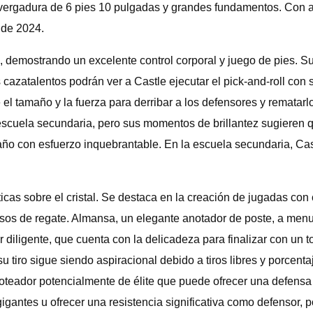
ergadura de 6 pies 10 pulgadas y grandes fundamentos. Con a
 de 2024.
 demostrando un excelente control corporal y juego de pies. Su 
 cazatalentos podrán ver a Castle ejecutar el pick-and-roll co
el tamaño y la fuerza para derribar a los defensores y rematarl
escuela secundaria, pero sus momentos de brillantez sugieren q
ño con esfuerzo inquebrantable. En la escuela secundaria, Cast
s sobre el cristal. Se destaca en la creación de jugadas con
pasos de regate. Almansa, un elegante anotador de poste, a men
iligente, que cuenta con la delicadeza para finalizar con un to
 tiro sigue siendo aspiracional debido a tiros libres y porcentaj
eboteador potencialmente de élite que puede ofrecer una defens
gigantes u ofrecer una resistencia significativa como defensor,