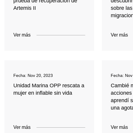
prueba de recuperación de
descubri
Artemis II
sobre las
migracion
Ver más
Ver más
Fecha:
Nov 20, 2023
Fecha:
Nov
Unidad Marina OPP rescata a
Cambié m
mujer en inflable sin vida
acciones 
aprendí 
una agot
Ver más
Ver más