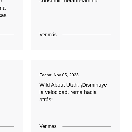
o
consumir metanfetamina
una
sas
Ver más
Fecha:
Nov 05, 2023
Wild About Utah: ¡Disminuye
la velocidad, rema hacia
atrás!
Ver más